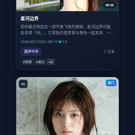
99:36
星河边界
若你最近刚追完一部节奏飞快的爽剧，星河边界可能
会显得「闷」。它奖励的是愿意与角色一起发呆、一
起沉默、一起在无解里多待五分钟的观众。
86.8K
2021-09-17
7.9
原声中字
日本
#惊悚
#高分
+
3
热门
HK