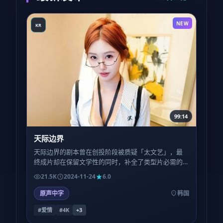
NEW
KR
99:14
天际边界
天际边界的剧本曾在创投阶段被质疑「太文艺」，最
终成片却在保留文学性的同时，补全了类型片必需的
钩子与节奏，这种平衡并不容易。
21.5K
2024-11-24
6.0
原声中字
韩国
#爱情
#4K
+
3