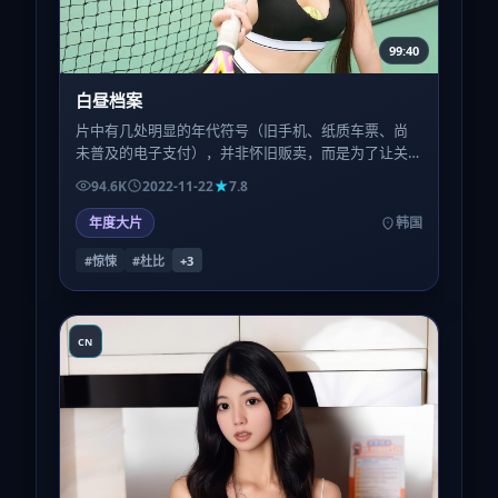
99:40
白昼档案
片中有几处明显的年代符号（旧手机、纸质车票、尚
未普及的电子支付），并非怀旧贩卖，而是为了让关
键误会「只能发生在那个时代」成立。
94.6K
2022-11-22
7.8
年度大片
韩国
#惊悚
#杜比
+
3
CN