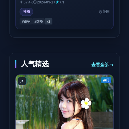
37.4K
2024-01-27
7.1
独播
英国
#战争
#热播
+
3
人气精选
查看全部 →
热门
JP