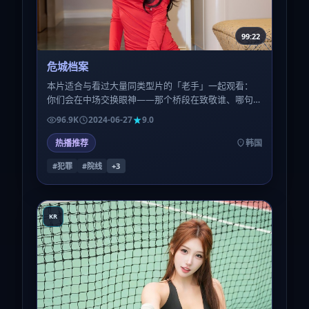
99:22
危城档案
本片适合与看过大量同类型片的「老手」一起观看：
你们会在中场交换眼神——那个桥段在致敬谁、哪句
台词反讽了哪种陈腔滥调，会成为额外的乐趣层。
96.9K
2024-06-27
9.0
热播推荐
韩国
#犯罪
#院线
+
3
KR