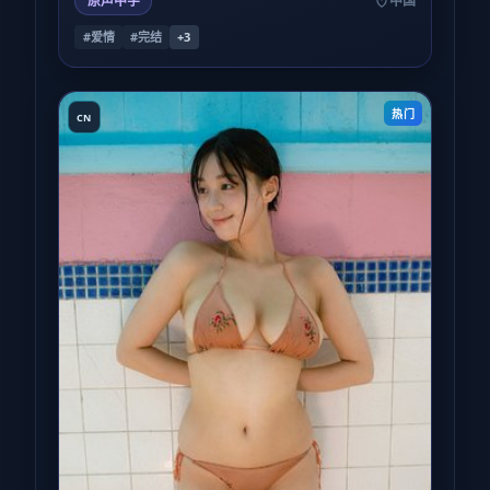
原声中字
中国
#爱情
#完结
+
3
热门
CN