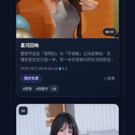
93:17
星河回响
整部作品在「说明白」与「不说破」之间走钢丝：关
键信息往往只说一半，另一半交给观众的生活经验去
填。喜欢被喂到嘴里的叙事，可能会略感疲惫；反之
35.7K
2018-04-22
9.3
则会上瘾。
限时免费
香港
#惊悚
#连载中
+
3
KR