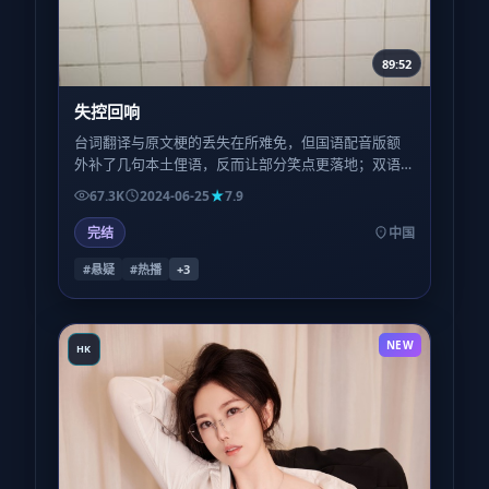
89:52
失控回响
台词翻译与原文梗的丢失在所难免，但国语配音版额
外补了几句本土俚语，反而让部分笑点更落地；双语
观众可对比两版，体验「平行宇宙」式的微妙差异。
67.3K
2024-06-25
7.9
完结
中国
#悬疑
#热播
+
3
NEW
HK