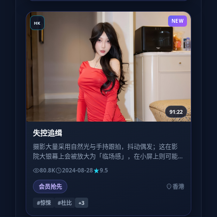
NEW
HK
91:22
失控追缉
摄影大量采用自然光与手持跟拍，抖动偶发；这在影
院大银幕上会被放大为「临场感」，在小屏上则可能
略晕——观看环境会显著影响评价。
80.8K
2024-08-28
9.5
会员抢先
香港
#惊悚
#杜比
+
3