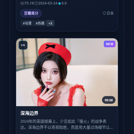
看似闲散，实则在第三幕回扣成关键扳机。
75.1K
2024-03-24
6.6
豆瓣高分
日本
#动漫
#热播
+
3
NEW
CN
99:08
深海边界
2024年的英国银幕上，少见如此「慢火」的战争表
达。深海边界不以奇观取胜，而是用大量过场细节让
观众自己拼凑真相，适合耐心型观众。