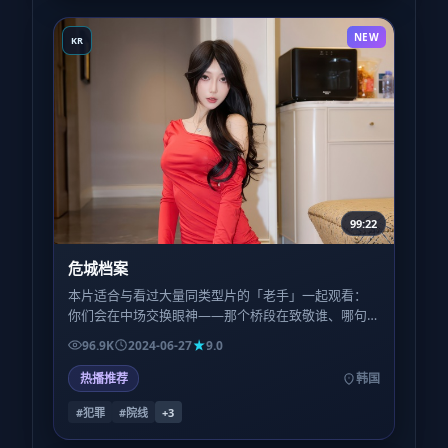
NEW
KR
99:22
危城档案
本片适合与看过大量同类型片的「老手」一起观看：
你们会在中场交换眼神——那个桥段在致敬谁、哪句
台词反讽了哪种陈腔滥调，会成为额外的乐趣层。
96.9K
2024-06-27
9.0
热播推荐
韩国
#犯罪
#院线
+
3