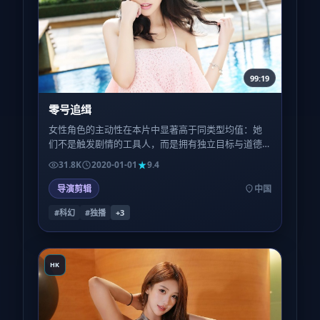
99:19
零号追缉
女性角色的主动性在本片中显著高于同类型均值：她
们不是触发剧情的工具人，而是拥有独立目标与道德
灰度的行动者；这一点在第三场群戏里体现得尤为利
31.8K
2020-01-01
9.4
落。
导演剪辑
中国
#科幻
#独播
+
3
HK