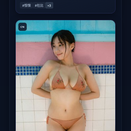
#惊悚
#杜比
+
3
CN