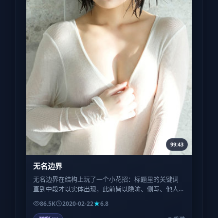
99:43
无名边界
无名边界在结构上玩了一个小花招：标题里的关键词
直到中段才以实体出现，此前皆以隐喻、侧写、他人
转述的方式游荡——留神对白里的每一个名词。
86.5K
2020-02-22
6.8