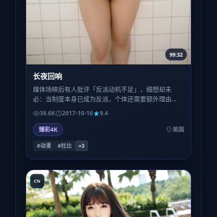
99:32
长夜回响
媒体场映后有人批评「反派动机不足」，细想却未
必：当制度本身已成为反派，个体还需要额外理由
吗？本片选择把笔墨留给受害者的日常，而非恶魔的
36.6K
2017-10-16
9.4
独白。
臻彩4K
美国
#动漫
#杜比
+
3
CN