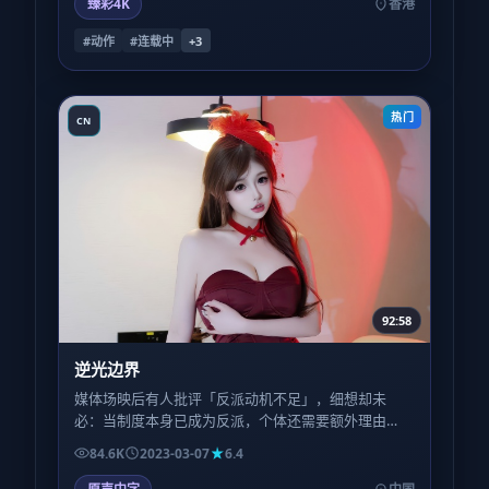
臻彩4K
香港
#动作
#连载中
+
3
热门
CN
92:58
逆光边界
媒体场映后有人批评「反派动机不足」，细想却未
必：当制度本身已成为反派，个体还需要额外理由
吗？本片选择把笔墨留给受害者的日常，而非恶魔的
84.6K
2023-03-07
6.4
独白。