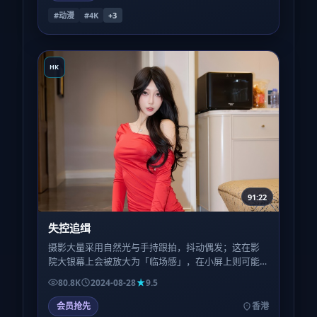
#动漫
#4K
+
3
HK
91:22
失控追缉
摄影大量采用自然光与手持跟拍，抖动偶发；这在影
院大银幕上会被放大为「临场感」，在小屏上则可能
略晕——观看环境会显著影响评价。
80.8K
2024-08-28
9.5
会员抢先
香港