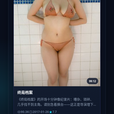
99:12
终局档案
《终局档案》的开场十分钟像纪录片：嘈杂、琐碎、
几乎找不到主角。请别急着换台——这正是导演埋下
的呼吸节奏，为的是让中段的爆发显得不可避免而非
90.3K
2017-01-26
7.7