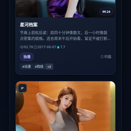
99:24
星河档案
节奏上前松后紧：前四十分钟像散文，后一小时像鼓
点密集的赋格。适合周末午后开始看，留足不被打断
的两个小时，体验会更完整。
92.7K
2017-08-07
7.7
独播
中国
#动漫
#院线
+
2
JP