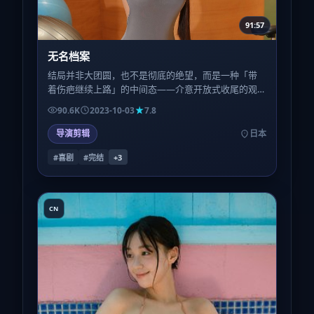
91:57
无名档案
结局并非大团圆，也不是彻底的绝望，而是一种「带
着伤疤继续上路」的中间态——介意开放式收尾的观
众，请自行评估心理预期。
90.6K
2023-10-03
7.8
导演剪辑
日本
#喜剧
#完结
+
3
CN