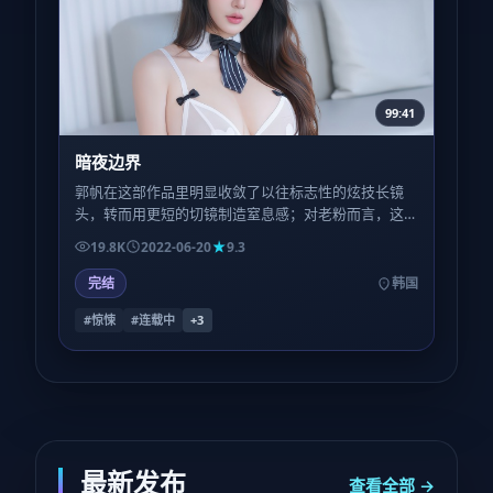
99:41
暗夜边界
郭帆在这部作品里明显收敛了以往标志性的炫技长镜
头，转而用更短的切镜制造窒息感；对老粉而言，这
是一种陌生却诚实的自我修订。
19.8K
2022-06-20
9.3
完结
韩国
#惊悚
#连载中
+
3
最新发布
查看全部 →