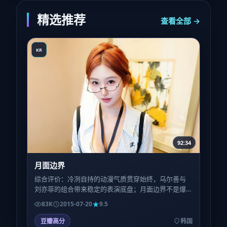
精选推荐
查看全部 →
KR
92:34
月面边界
综合评价：冷冽自持的动漫气质贯穿始终，乌尔善与
刘亦菲的组合带来稳定的表演底盘；月面边界不是爆
款公式产物，更像一封写给愿意慢下来的人的长信。
83K
2015-07-20
9.5
豆瓣高分
韩国