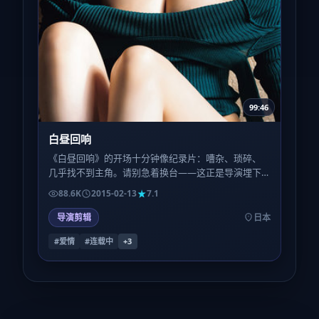
99:46
白昼回响
《白昼回响》的开场十分钟像纪录片：嘈杂、琐碎、
几乎找不到主角。请别急着换台——这正是导演埋下
的呼吸节奏，为的是让中段的爆发显得不可避免而非
88.6K
2015-02-13
7.1
廉价。
导演剪辑
日本
#爱情
#连载中
+
3