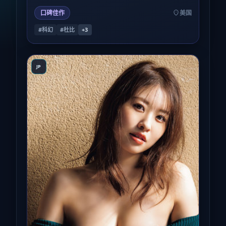
廉价。
口碑佳作
美国
#科幻
#杜比
+
3
JP