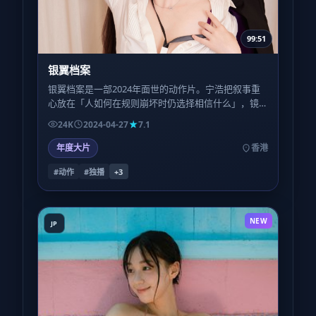
99:51
银翼档案
银翼档案是一部2024年面世的动作片。宁浩把叙事重
心放在「人如何在规则崩坏时仍选择相信什么」，镜
头语言偏写实，情绪堆叠到后半段才决堤。
24K
2024-04-27
7.1
年度大片
香港
#动作
#独播
+
3
NEW
JP