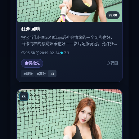
99:00
狂潮回响
把它当作韩国2019年前后社会情绪的一个切片也好，
当作纯粹的悬疑娱乐也好——影片足够宽容，允许多
种读法并存；这也是它值得被讨论的理由。
95.5K
2019-02-24
7.3
会员抢先
韩国
#悬疑
#高分
+
3
KR