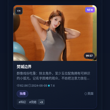
NEW
CN
99:57
焚城边界
群像戏份吃重：除主角外，至少五位配角拥有可辨识
的小弧光。记名字困难的观众，不妨把注意力放在
「职业身份」而非姓名上，跟随线索会更轻松。
82.8K
2024-08-08
7.6
独播
英国
#科幻
#完结
+
3