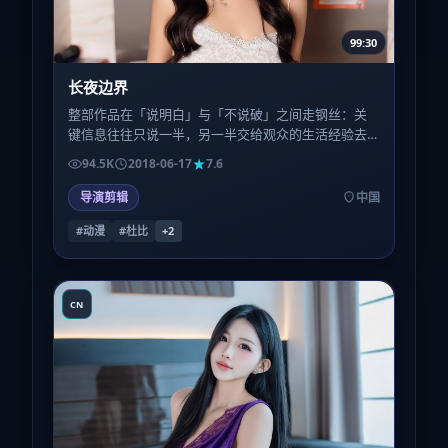
99:30
长夜边界
整部作品在「说明白」与「不说破」之间走钢丝：关
键信息往往只说一半，另一半交给观众的生活经验去
填。喜欢被喂到嘴里的叙事，可能会略感疲惫；反之
94.5K
2018-06-17
7.6
则会上瘾。
导演剪辑
中国
#动漫
#杜比
+
2
CN